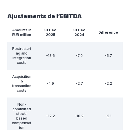
Ajustements de l’EBITDA
Amounts in
31 Dec
31 Dec
Difference
EUR million
2025
2024
Restructuri
ng and
-13.6
-7.9
-5.7
integration
costs
Acquisition
&
-4.9
-2.7
-2.2
transaction
costs
Non-
committed
stock-
-12.2
-10.2
-2.1
based
compensat
ion