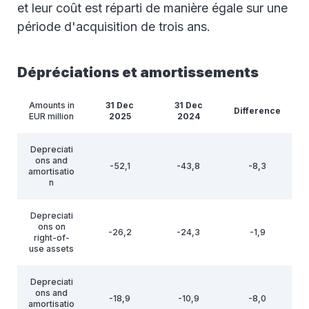
et leur coût est réparti de manière égale sur une
période d'acquisition de trois ans.
Dépréciations et amortissements
Amounts in
31 Dec
31 Dec
Difference
EUR million
2025
2024
Depreciati
ons and
-52,1
-43,8
-8,3
amortisatio
n
Depreciati
ons on
-26,2
-24,3
-1,9
right-of-
use assets
Depreciati
ons and
-18,9
-10,9
-8,0
amortisatio