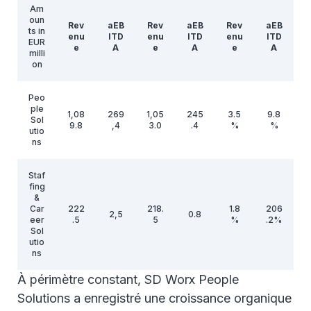
Am
oun
Rev
aEB
Rev
aEB
Rev
aEB
ts in
enu
ITD
enu
ITD
enu
ITD
EUR
e
A
e
A
e
A
milli
on
Peo
ple
1,08
269
1,05
245
3.5
9.8
Sol
9.8
,4
3.0
.4
%
%
utio
ns
Staf
fing
&
Car
222
218.
1.8
206
2,5
0.8
eer
.5
5
%
.2%
Sol
utio
ns
À périmètre constant, SD Worx People
Inte
Solutions a enregistré une croissance organique
rse
gm