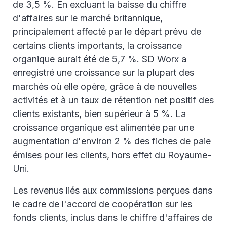
de 3,5 %. En excluant la baisse du chiffre
ent
52.
-1.2
-2.5
eli
3%
d'affaires sur le marché britannique,
min
principalement affecté par le départ prévu de
atio
n
certains clients importants, la croissance
organique aurait été de 5,7 %. SD Worx a
1,2
Tot
1,31
271
246
3.3
10.
enregistré une croissance sur la plupart des
69.
al
1.1
,9
.3
%
4%
0
marchés où elle opère, grâce à de nouvelles
activités et à un taux de rétention net positif des
(*) Like-for-like (à périmètre constant) : résultats financiers
retraités reflétant la croissance sous-jacente réelle, incluant
clients existants, bien supérieur à 5 %. La
l'impact des acquisitions récentes et excluant les résultats
croissance organique est alimentée par une
exceptionnels réalisés en 2024 liés aux élections sociales en
Belgique.
augmentation d'environ 2 % des fiches de paie
émises pour les clients, hors effet du Royaume-
Uni.
Les revenus liés aux commissions perçues dans
le cadre de l'accord de coopération sur les
fonds clients, inclus dans le chiffre d'affaires de