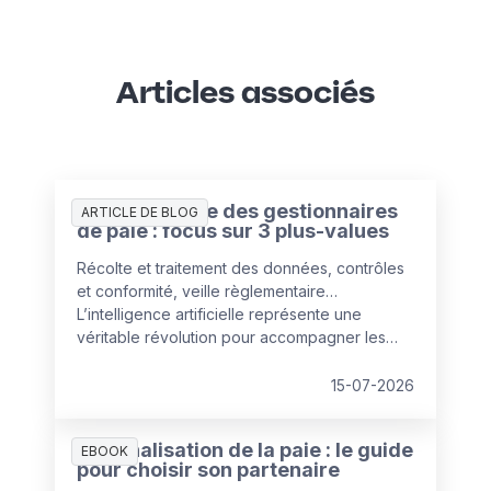
Articles associés
L’IA au service des gestionnaires
ARTICLE DE BLOG
de paie : focus sur 3 plus-values
Récolte et traitement des données, contrôles
et conformité, veille règlementaire…
L’intelligence artificielle représente une
véritable révolution pour accompagner les
services paie dans leurs missions clés. Elle
ouvre la voie à un gestionnaire « augmenté »,
15-07-2026
dont le rôle stratégique se renforce.
Externalisation de la paie : le guide
EBOOK
pour choisir son partenaire