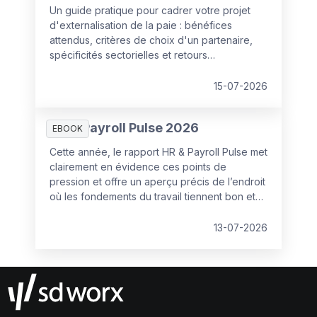
Un guide pratique pour cadrer votre projet
d'externalisation de la paie : bénéfices
attendus, critères de choix d'un partenaire,
spécificités sectorielles et retours
d'expérience de Louvre Hotels Group et du
Groupe Herta. De quoi poser les bonnes
15-07-2026
bases avant de lancer une consultation.
HR & Payroll Pulse 2026
EBOOK
Cette année, le rapport HR & Payroll Pulse met
clairement en évidence ces points de
pression et offre un aperçu précis de l’endroit
où les fondements du travail tiennent bon et
où ils commencent à se fissurer.
13-07-2026