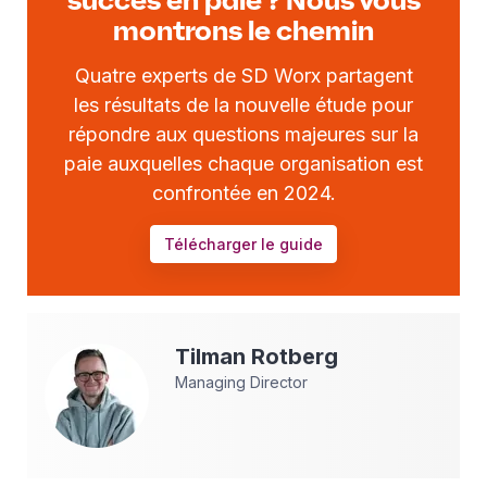
succès en paie ? Nous vous
montrons le chemin
Quatre experts de SD Worx partagent
les résultats de la nouvelle étude pour
répondre aux questions majeures sur la
paie auxquelles chaque organisation est
confrontée en 2024.
Télécharger le guide
Tilman
Rotberg
Managing Director