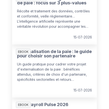
de paie : focus sur 3 plus-values
Récolte et traitement des données, contrôles
et conformité, veille règlementaire…
L’intelligence artificielle représente une
véritable révolution pour accompagner les
services paie dans leurs missions clés. Elle
ouvre la voie à un gestionnaire « augmenté »,
15-07-2026
dont le rôle stratégique se renforce.
Externalisation de la paie : le guide
EBOOK
pour choisir son partenaire
Un guide pratique pour cadrer votre projet
d'externalisation de la paie : bénéfices
attendus, critères de choix d'un partenaire,
spécificités sectorielles et retours
d'expérience de Louvre Hotels Group et du
Groupe Herta. De quoi poser les bonnes
15-07-2026
bases avant de lancer une consultation.
HR & Payroll Pulse 2026
EBOOK