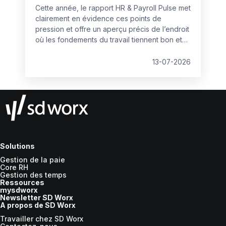
Cette année, le rapport HR & Payroll Pulse met
clairement en évidence ces points de
pression et offre un aperçu précis de l’endroit
où les fondements du travail tiennent bon et
où ils commencent à se fissurer.
13-07-2026
Solutions
Gestion de la paie
Core RH
Gestion des temps
Ressources
mysdworx
Newsletter SD Worx
A propos de SD Worx
Travailler chez SD Worx