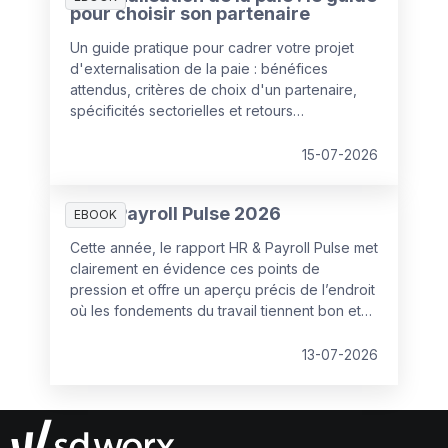
pour choisir son partenaire
Un guide pratique pour cadrer votre projet
d'externalisation de la paie : bénéfices
attendus, critères de choix d'un partenaire,
spécificités sectorielles et retours
d'expérience de Louvre Hotels Group et du
Groupe Herta. De quoi poser les bonnes
15-07-2026
bases avant de lancer une consultation.
HR & Payroll Pulse 2026
EBOOK
Cette année, le rapport HR & Payroll Pulse met
clairement en évidence ces points de
pression et offre un aperçu précis de l’endroit
où les fondements du travail tiennent bon et
où ils commencent à se fissurer.
13-07-2026