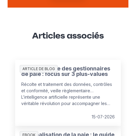
Articles associés
L’IA au service des gestionnaires
ARTICLE DE BLOG
de paie : focus sur 3 plus-values
Récolte et traitement des données, contrôles
et conformité, veille règlementaire…
L’intelligence artificielle représente une
véritable révolution pour accompagner les
services paie dans leurs missions clés. Elle
ouvre la voie à un gestionnaire « augmenté »,
15-07-2026
dont le rôle stratégique se renforce.
Externalisation de la paie : le guide
EBOOK