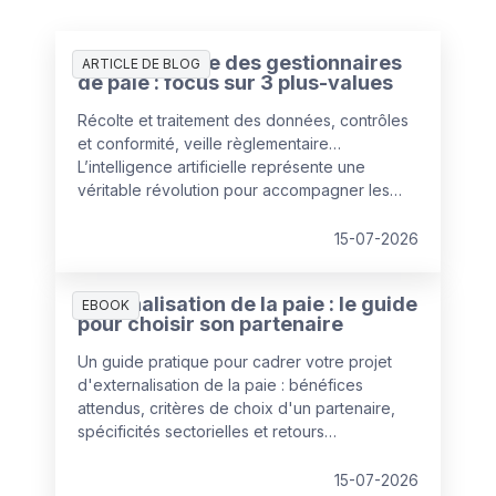
L’IA au service des gestionnaires
ARTICLE DE BLOG
de paie : focus sur 3 plus-values
Récolte et traitement des données, contrôles
et conformité, veille règlementaire…
L’intelligence artificielle représente une
véritable révolution pour accompagner les
services paie dans leurs missions clés. Elle
ouvre la voie à un gestionnaire « augmenté »,
15-07-2026
dont le rôle stratégique se renforce.
Externalisation de la paie : le guide
EBOOK
pour choisir son partenaire
Un guide pratique pour cadrer votre projet
d'externalisation de la paie : bénéfices
attendus, critères de choix d'un partenaire,
spécificités sectorielles et retours
d'expérience de Louvre Hotels Group et du
Groupe Herta. De quoi poser les bonnes
15-07-2026