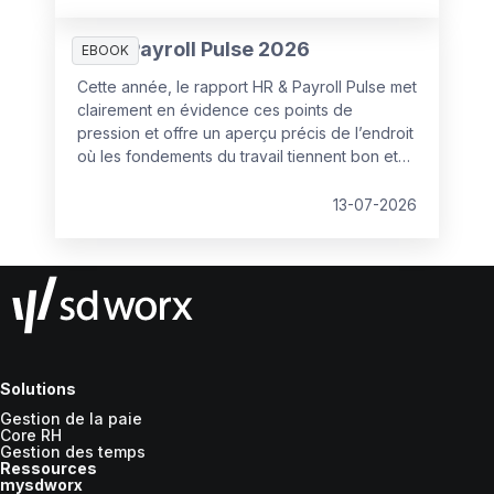
bases avant de lancer une consultation.
HR & Payroll Pulse 2026
EBOOK
Cette année, le rapport HR & Payroll Pulse met
clairement en évidence ces points de
pression et offre un aperçu précis de l’endroit
où les fondements du travail tiennent bon et
où ils commencent à se fissurer.
13-07-2026
Solutions
Gestion de la paie
Core RH
Gestion des temps
Ressources
mysdworx