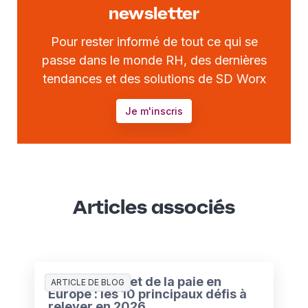
newsletter
Pour rester informé de tout ce qui se
passe dans le monde RH, des dernières
tendances et des solutions de SD Worx
Je m'inscris
Articles associés
L’état des RH et de la paie en
ARTICLE DE BLOG
Europe : les 10 principaux défis à
relever en 2026