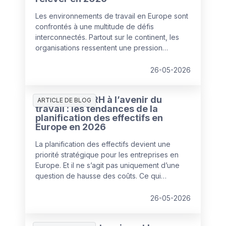
Les environnements de travail en Europe sont
confrontés à une multitude de défis
interconnectés. Partout sur le continent, les
organisations ressentent une pression
croissante pour corriger leurs points de
fragilité, dans un contexte de budgets et de
26-05-2026
ressources en diminution.
Préparer les RH à l’avenir du
ARTICLE DE BLOG
travail : les tendances de la
planification des effectifs en
Europe en 2026
La planification des effectifs devient une
priorité stratégique pour les entreprises en
Europe. Et il ne s’agit pas uniquement d’une
question de hausse des coûts. Ce qui
caractérise 2026, c’est la recherche d’un
nouvel équilibre entre les talents humains et
26-05-2026
l’automatisation par l’IA pour faire face à
l’augmentation des coûts de main-d’œuvre et