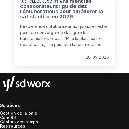
Ce que veulent vraiment les
des opérations.
ARTICLE DE BLOG
collaborateurs : guide des
rémunérations pour améliorer la
satisfaction en 2026
L’expérience collaborateur au quotidien est le
point de convergence des grandes
transformations liées à l’IA, à la planification
des effectifs, à la paie et à la rémunération.
26-05-2026
Solutions
Gestion de la paie
Core RH
Gestion des temps
Ressources