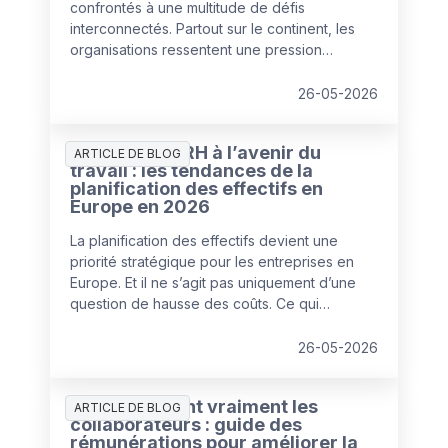
confrontés à une multitude de défis
interconnectés. Partout sur le continent, les
organisations ressentent une pression
croissante pour corriger leurs points de
fragilité, dans un contexte de budgets et de
26-05-2026
ressources en diminution.
Préparer les RH à l’avenir du
ARTICLE DE BLOG
travail : les tendances de la
planification des effectifs en
Europe en 2026
La planification des effectifs devient une
priorité stratégique pour les entreprises en
Europe. Et il ne s’agit pas uniquement d’une
question de hausse des coûts. Ce qui
caractérise 2026, c’est la recherche d’un
nouvel équilibre entre les talents humains et
26-05-2026
l’automatisation par l’IA pour faire face à
l’augmentation des coûts de main-d’œuvre et
Ce que veulent vraiment les
des opérations.
ARTICLE DE BLOG
collaborateurs : guide des
rémunérations pour améliorer la