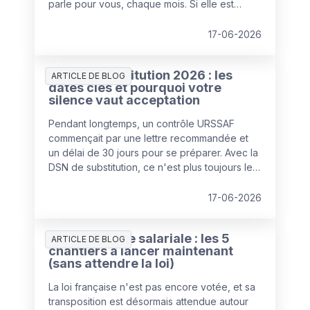
parle pour vous, chaque mois. Si elle est
fiable, elle vous protège. Si elle ne l'est pas,
elle alimente directement les anomalies qui
17-06-2026
pourront être corrigées d'autorité.
DSN de substitution 2026 : les
ARTICLE DE BLOG
dates clés et pourquoi votre
silence vaut acceptation
Pendant longtemps, un contrôle URSSAF
commençait par une lettre recommandée et
un délai de 30 jours pour se préparer. Avec la
DSN de substitution, ce n'est plus toujours le
cas. Dès 2026, l'URSSAF peut détecter une
anomalie, la chiffrer, et corriger votre
17-06-2026
déclaration sans le moindre avis de contrôle.
Le tout dans une fenêtre courte, et largement
Transparence salariale : les 5
silencieuse.
ARTICLE DE BLOG
chantiers à lancer maintenant
(sans attendre la loi)
La loi française n'est pas encore votée, et sa
transposition est désormais attendue autour