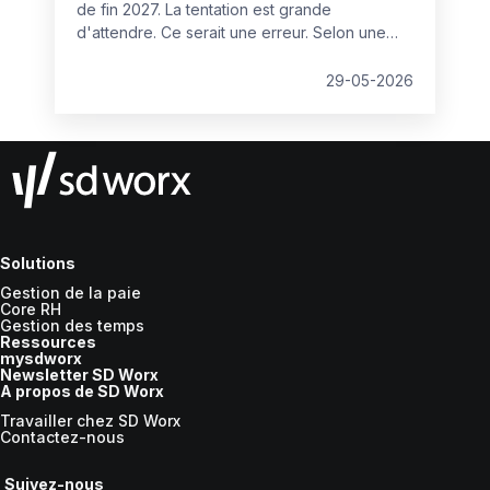
de fin 2027. La tentation est grande
d'attendre. Ce serait une erreur. Selon une
étude du cabinet Robert Walters (mars 2025),
seulement 40 % des entreprises se disent
29-05-2026
prêtes à appliquer la directive. Celles qui
anticipent disposent donc d'un avantage
concurrentiel réel, sur la conformité comme
sur l'attractivité des talents. Lors du webinar
SD Worx, Emmanuel Rétif (DRH de transition) a
détaillé cinq chantiers directement
actionnables, à lire non pas comme une
check-list de conformité, mais comme le travail
Solutions
préparatoire d'une négociation.
Gestion de la paie
Core RH
Gestion des temps
Ressources
mysdworx
Newsletter SD Worx
A propos de SD Worx
Travailler chez SD Worx
Contactez-nous
Suivez-nous