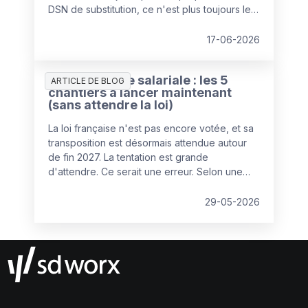
DSN de substitution, ce n'est plus toujours le
cas. Dès 2026, l'URSSAF peut détecter une
anomalie, la chiffrer, et corriger votre
17-06-2026
déclaration sans le moindre avis de contrôle.
Le tout dans une fenêtre courte, et largement
Transparence salariale : les 5
silencieuse.
ARTICLE DE BLOG
chantiers à lancer maintenant
(sans attendre la loi)
La loi française n'est pas encore votée, et sa
transposition est désormais attendue autour
de fin 2027. La tentation est grande
d'attendre. Ce serait une erreur. Selon une
étude du cabinet Robert Walters (mars 2025),
seulement 40 % des entreprises se disent
29-05-2026
prêtes à appliquer la directive. Celles qui
anticipent disposent donc d'un avantage
concurrentiel réel, sur la conformité comme
sur l'attractivité des talents. Lors du webinar
SD Worx, Emmanuel Rétif (DRH de transition) a
détaillé cinq chantiers directement
actionnables, à lire non pas comme une