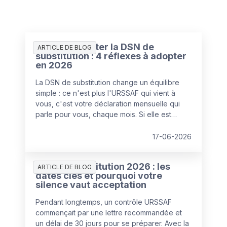
Comment éviter la DSN de
ARTICLE DE BLOG
substitution : 4 réflexes à adopter
en 2026
La DSN de substitution change un équilibre
simple : ce n'est plus l'URSSAF qui vient à
vous, c'est votre déclaration mensuelle qui
parle pour vous, chaque mois. Si elle est
fiable, elle vous protège. Si elle ne l'est pas,
elle alimente directement les anomalies qui
17-06-2026
pourront être corrigées d'autorité.
DSN de substitution 2026 : les
ARTICLE DE BLOG
dates clés et pourquoi votre
silence vaut acceptation
Pendant longtemps, un contrôle URSSAF
commençait par une lettre recommandée et
un délai de 30 jours pour se préparer. Avec la