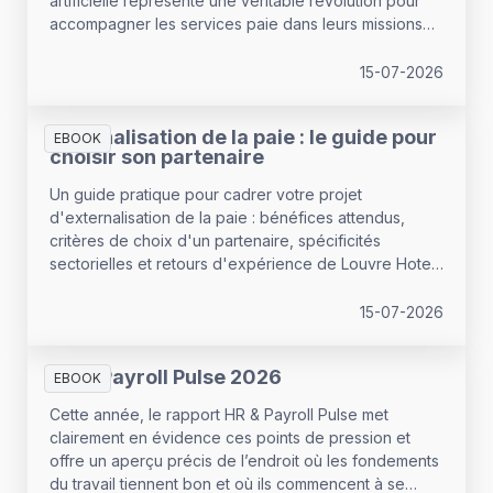
artificielle représente une véritable révolution pour
accompagner les services paie dans leurs missions
clés. Elle ouvre la voie à un gestionnaire
« augmenté », dont le rôle stratégique se renforce.
15-07-2026
Externalisation de la paie : le guide pour
EBOOK
choisir son partenaire
Un guide pratique pour cadrer votre projet
d'externalisation de la paie : bénéfices attendus,
critères de choix d'un partenaire, spécificités
sectorielles et retours d'expérience de Louvre Hotels
Group et du Groupe Herta. De quoi poser les bonnes
bases avant de lancer une consultation.
15-07-2026
HR & Payroll Pulse 2026
EBOOK
Cette année, le rapport HR & Payroll Pulse met
clairement en évidence ces points de pression et
offre un aperçu précis de l’endroit où les fondements
du travail tiennent bon et où ils commencent à se