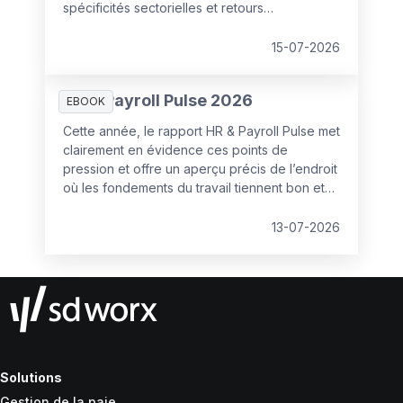
spécificités sectorielles et retours
d'expérience de Louvre Hotels Group et du
Groupe Herta. De quoi poser les bonnes
15-07-2026
bases avant de lancer une consultation.
HR & Payroll Pulse 2026
EBOOK
Cette année, le rapport HR & Payroll Pulse met
clairement en évidence ces points de
pression et offre un aperçu précis de l’endroit
où les fondements du travail tiennent bon et
où ils commencent à se fissurer.
13-07-2026
Solutions
Gestion de la paie