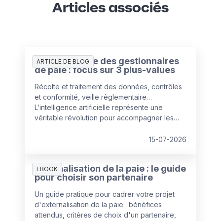
Articles associés
L’IA au service des gestionnaires
ARTICLE DE BLOG
de paie : focus sur 3 plus-values
Récolte et traitement des données, contrôles
et conformité, veille règlementaire…
L’intelligence artificielle représente une
véritable révolution pour accompagner les
services paie dans leurs missions clés. Elle
ouvre la voie à un gestionnaire « augmenté »,
15-07-2026
dont le rôle stratégique se renforce.
Externalisation de la paie : le guide
EBOOK
pour choisir son partenaire
Un guide pratique pour cadrer votre projet
d'externalisation de la paie : bénéfices
attendus, critères de choix d'un partenaire,