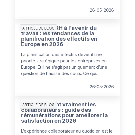
croissante pour corriger leurs points de
fragilité, dans un contexte de budgets et de
26-05-2026
ressources en diminution.
Préparer les RH à l’avenir du
ARTICLE DE BLOG
travail : les tendances de la
planification des effectifs en
Europe en 2026
La planification des effectifs devient une
priorité stratégique pour les entreprises en
Europe. Et il ne s’agit pas uniquement d’une
question de hausse des coûts. Ce qui
caractérise 2026, c’est la recherche d’un
nouvel équilibre entre les talents humains et
26-05-2026
l’automatisation par l’IA pour faire face à
l’augmentation des coûts de main-d’œuvre et
Ce que veulent vraiment les
des opérations.
ARTICLE DE BLOG
collaborateurs : guide des
rémunérations pour améliorer la
satisfaction en 2026
L’expérience collaborateur au quotidien est le