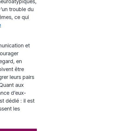
neuroatypiques,
D’un trouble du
êmes, ce qui
e
munication et
ncourager
egard, en
oivent être
rer leurs pairs
 Quant aux
ance d’eux-
 dédié : il est
ssent les