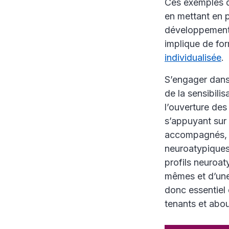
Ces exemples d
en mettant en p
développement 
implique de for
individualisée
.
S’engager dans
de la sensibilis
l’ouverture des
s’appuyant sur 
accompagnés, co
neuroatypiques 
profils neuroat
mêmes et d’une 
donc essentiel 
tenants et abou