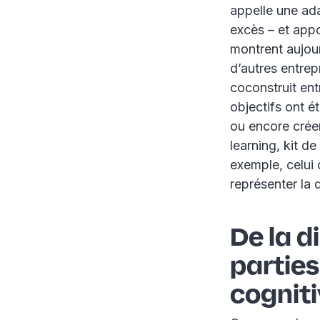
appelle une ada
excès – et appo
montrent aujour
d’autres entre
coconstruit ent
objectifs ont ét
ou encore créer
learning, kit 
exemple, celui
représenter la 
De la d
parties
cognit