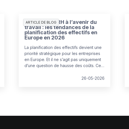
Préparer les RH à l’avenir du
ARTICLE DE BLOG
travail : les tendances de la
planification des effectifs en
Europe en 2026
La planification des effectifs devient une
priorité stratégique pour les entreprises
en Europe. Et il ne s’agit pas uniquement
d’une question de hausse des coûts. Ce
qui caractérise 2026, c’est la recherche
d’un nouvel équilibre entre les talents
26-05-2026
humains et l’automatisation par l’IA pour
faire face à l’augmentation des coûts de
main-d’œuvre et des opérations.