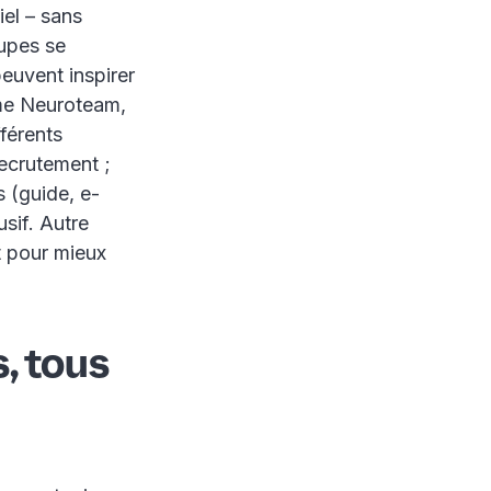
iel – sans
oupes se
peuvent inspirer
mme Neuroteam,
férents
 recrutement ;
s (guide, e-
sif. Autre
t pour mieux
, tous