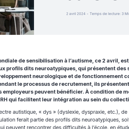
2 avril 2024
-
Temps de lecture
:
3
Mi
diale de sensibilisation à l’autisme, ce 2 avril, es
ux profils dits neuroatypiques, qui présentent des 
eloppement neurologique et de fonctionnement cog
endant le processus de recrutement, ils présenten
es employeurs peuvent bénéficier. À condition de m
H qui facilitent leur intégration au sein du collecti
ctre autistique, « dys » (dyslexie, dyspraxie, etc.), de 
lation ferait partie des profils dits neuroatypiques, soi
i peuvent rencontrer des difficultés à l’école, en étud