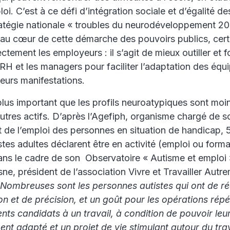
loi. C’est à ce défi d’intégration sociale et d’égalité 
tratégie nationale « troubles du neurodéveloppement 2
s au cœur de cette démarche des pouvoirs publics, cert
ctement les employeurs : il s’agit de mieux outiller et f
RH et les managers pour faciliter l’adaptation des équ
 leurs manifestations.
plus important que les profils neuroatypiques sont moi
utres actifs. D’après l’Agefiph, organisme chargé de so
de l’emploi des personnes en situation de handicap,
tes adultes déclarent être en activité (emploi ou forma
dans le cadre de son Observatoire « Autisme et emploi 
ne, président de l’association Vivre et Travailler Autre
Nombreuses sont les personnes autistes qui ont de ré
n et de précision, et un goût pour les opérations répét
lents candidats à un travail, à condition de pouvoir leur
 adapté et un projet de vie stimulant autour du trav