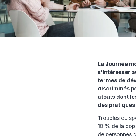
La Journée mon
s’intéresser a
termes de dév
discriminés p
atouts dont l
des pratiques R
Troubles du spe
10 % de la popu
de personnes qu