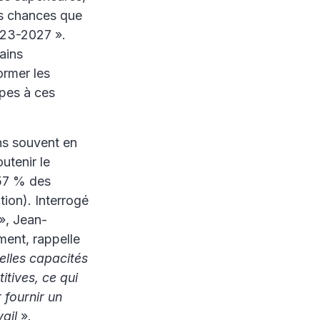
des chances que
023-2027 ».
ains
ormer les
ipes à ces
ns souvent en
utenir le
 57 % des
tion). Interrogé
», Jean-
ment, rappelle
elles capacités
itives, ce qui
 fournir un
ail
».