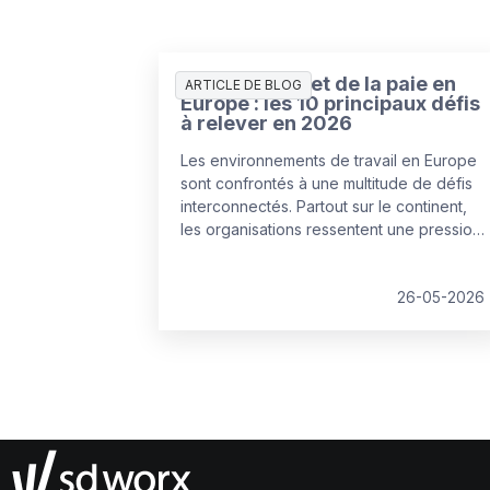
L’état des RH et de la paie en
ARTICLE DE BLOG
Europe : les 10 principaux défis
à relever en 2026
Les environnements de travail en Europe
sont confrontés à une multitude de défis
interconnectés. Partout sur le continent,
les organisations ressentent une pression
croissante pour corriger leurs points de
fragilité, dans un contexte de budgets et
de ressources en diminution.
26-05-2026