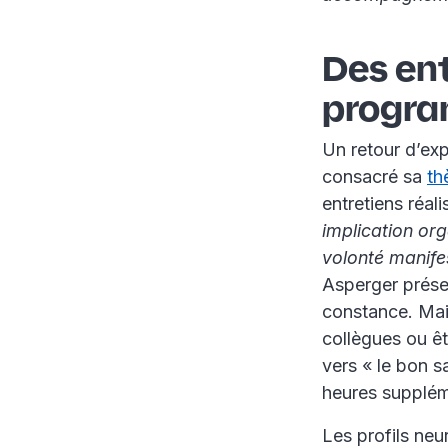
Des ent
progra
Un retour d’exp
consacré sa
th
entretiens réali
implication org
volonté manife
Asperger présen
constance. Mai
collègues ou ê
vers « le bon sa
heures supplém
Les profils ne