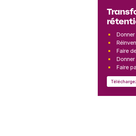
Transf
rétent
Donner 
Réinven
Faire d
Donner 
Faire p
Téléchargez