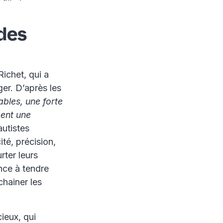
 des
Richet, qui a
er. D’après les
ables, une forte
ment une
autistes
té, précision,
rter leurs
nce à tendre
chainer les
ieux, qui