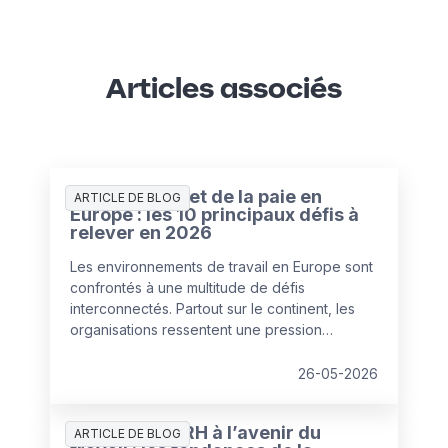
Articles associés
L’état des RH et de la paie en
ARTICLE DE BLOG
Europe : les 10 principaux défis à
relever en 2026
Les environnements de travail en Europe sont
confrontés à une multitude de défis
interconnectés. Partout sur le continent, les
organisations ressentent une pression
croissante pour corriger leurs points de
fragilité, dans un contexte de budgets et de
26-05-2026
ressources en diminution.
Préparer les RH à l’avenir du
ARTICLE DE BLOG