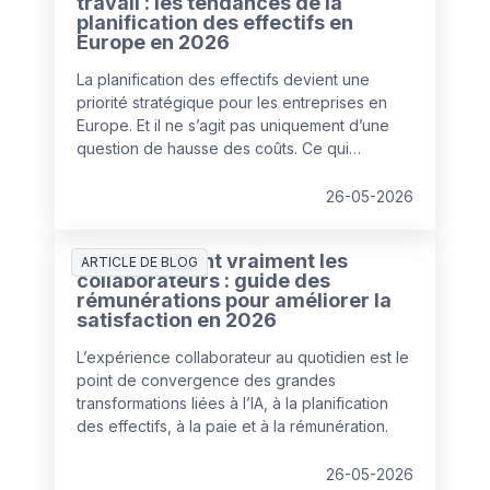
travail : les tendances de la
planification des effectifs en
Europe en 2026
La planification des effectifs devient une
priorité stratégique pour les entreprises en
Europe. Et il ne s’agit pas uniquement d’une
question de hausse des coûts. Ce qui
caractérise 2026, c’est la recherche d’un
nouvel équilibre entre les talents humains et
26-05-2026
l’automatisation par l’IA pour faire face à
l’augmentation des coûts de main-d’œuvre et
Ce que veulent vraiment les
des opérations.
ARTICLE DE BLOG
collaborateurs : guide des
rémunérations pour améliorer la
satisfaction en 2026
L’expérience collaborateur au quotidien est le
point de convergence des grandes
transformations liées à l’IA, à la planification
des effectifs, à la paie et à la rémunération.
26-05-2026