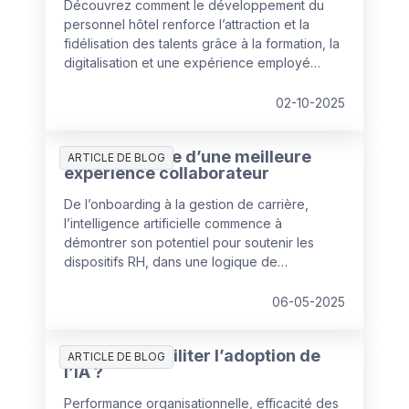
Découvrez comment le développement du
personnel hôtel renforce l’attraction et la
fidélisation des talents grâce à la formation, la
digitalisation et une expérience employé
enrichie
02-10-2025
L’IA au service d’une meilleure
ARTICLE DE BLOG
expérience collaborateur
De l’onboarding à la gestion de carrière,
l’intelligence artificielle commence à
démontrer son potentiel pour soutenir les
dispositifs RH, dans une logique de
personnalisation des réponses apportées aux
salariés.
06-05-2025
Comment faciliter l’adoption de
ARTICLE DE BLOG
l’IA ?
Performance organisationnelle, efficacité des