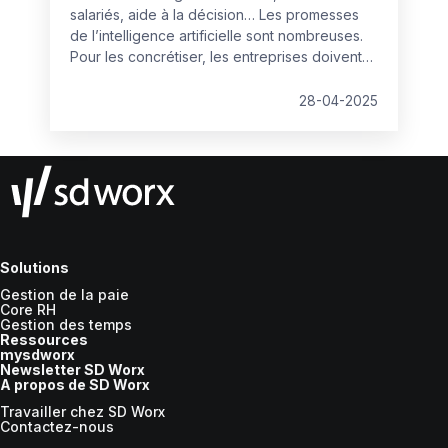
salariés, aide à la décision… Les promesses
de l’intelligence artificielle sont nombreuses.
Pour les concrétiser, les entreprises doivent
contribuer à une utilisation pertinente de la
technologie en misant sur le développement
28-04-2025
des compétences de leurs équipes. Plusieurs
études récentes lèvent le voile sur une
adoption encore insuffisante, et sur les
moyens de la renforcer.
Solutions
Gestion de la paie
Core RH
Gestion des temps
Ressources
mysdworx
Newsletter SD Worx
A propos de SD Worx
Travailler chez SD Worx
Contactez-nous