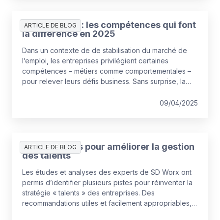
adoption encore insuffisante, et sur les moyens de la
renforcer.
Recrutement : les compétences qui font
ARTICLE DE BLOG
la différence en 2025
Dans un contexte de de stabilisation du marché de
l’emploi, les entreprises privilégient certaines
compétences – métiers comme comportementales –
pour relever leurs défis business. Sans surprise, la
maîtrise des outils d’IA devient un atout des candidats,
qui profite notamment à la génération Z.
09/04/2025
Trois conseils pour améliorer la gestion
ARTICLE DE BLOG
des talents
Les études et analyses des experts de SD Worx ont
permis d’identifier plusieurs pistes pour réinventer la
stratégie « talents » des entreprises. Des
recommandations utiles et facilement appropriables,
qui ouvrent la voie à de nouvelles manières