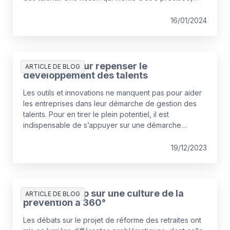
voire réinventée, pour s’assurer de donner à chaque
salarié ce dont il a besoin pour gagner en
16/01/2024
performance et en épanouissement professionnel.
Des pistes pour repenser le
ARTICLE DE BLOG
développement des talents
Les outils et innovations ne manquent pas pour aider
les entreprises dans leur démarche de gestion des
talents. Pour en tirer le plein potentiel, il est
indispensable de s’appuyer sur une démarche
structurée, anticipatrice et agile, avec le concours de
l’exploitation de la data.
19/12/2023
Pénibilité : cap sur une culture de la
ARTICLE DE BLOG
prévention à 360°
Les débats sur le projet de réforme des retraites ont