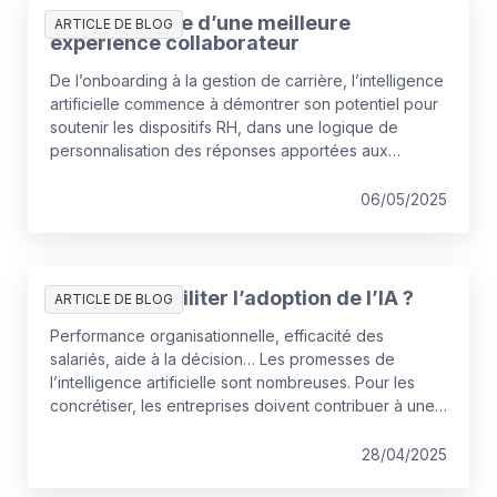
L’IA au service d’une meilleure
ARTICLE DE BLOG
expérience collaborateur
De l’onboarding à la gestion de carrière, l’intelligence
artificielle commence à démontrer son potentiel pour
soutenir les dispositifs RH, dans une logique de
personnalisation des réponses apportées aux
salariés.
06/05/2025
Comment faciliter l’adoption de l’IA ?
ARTICLE DE BLOG
Performance organisationnelle, efficacité des
salariés, aide à la décision… Les promesses de
l’intelligence artificielle sont nombreuses. Pour les
concrétiser, les entreprises doivent contribuer à une
utilisation pertinente de la technologie en misant sur le
développement des compétences de leurs équipes.
28/04/2025
Plusieurs études récentes lèvent le voile sur une