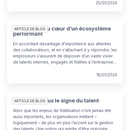
d’envisager la notion même de talent et ses
25/01/2024
différentes composantes.
Les talents, au cœur d’un écosystème
ARTICLE DE BLOG
performant
En accordant davantage d’importance aux attentes
des collaborateurs, et en s’attachant à y répondre, les
employeurs s’assurent de disposer d’un vaste vivier
de talents internes, engagés et fidèles à l’entreprise.
Ils ont donc intérêt à privilégier une approche 360°
de leur politique RH, avec la mobilisation de tous ses
18/01/2024
acteurs.
Une année sous le signe du talent
ARTICLE DE BLOG
Alors que les enjeux de fidélisation n’ont jamais été
aussi importants, les organisations mettent –
logiquement – de plus en plus l’accent sur la gestion
des talents. Une notion qui mérite d’être précisée,