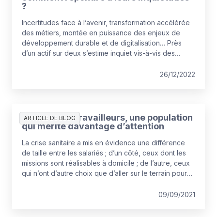
?
Incertitudes face à l’avenir, transformation accélérée
des métiers, montée en puissance des enjeux de
développement durable et de digitalisation… Près
d’un actif sur deux s’estime inquiet vis-à-vis des
évolutions du monde du travail. C’est donc un enjeu
majeur pour les entreprises que de répondre à ces
26/12/2022
angoisses, en misant sur l’information, la pédagogie
et la transparence.
Les non-télétravailleurs, une population
ARTICLE DE BLOG
qui mérite davantage d’attention
La crise sanitaire a mis en évidence une différence
de taille entre les salariés ; d’un côté, ceux dont les
missions sont réalisables à domicile ; de l’autre, ceux
qui n’ont d’autre choix que d’aller sur le terrain pour
effectuer leurs tâches – soins à la personne,
approvisionnements, travaux publics, etc.
09/09/2021