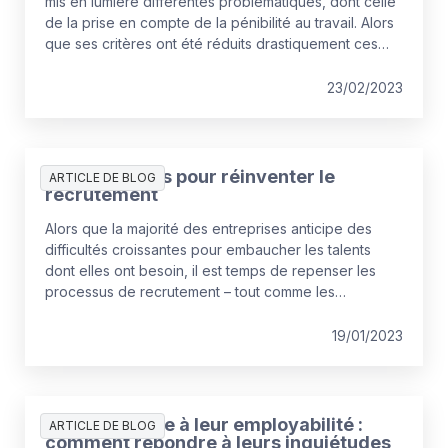
mis en lumière différentes problématiques, dont celle
de la prise en compte de la pénibilité au travail. Alors
que ses critères ont été réduits drastiquement ces
dernières années, les organisations ont intérêt à
prendre le contre-pied pour élargir au contraire la
23/02/2023
palette d’éléments à prendre en compte.
Quatre leviers pour réinventer le
ARTICLE DE BLOG
recrutement
Alors que la majorité des entreprises anticipe des
difficultés croissantes pour embaucher les talents
dont elles ont besoin, il est temps de repenser les
processus de recrutement – tout comme les
habitudes des recruteurs. Comment réussir à se
différencier auprès des candidats ? Voici des
19/01/2023
éléments de réponse pour changer ses pratiques et
s’imposer comme un employeur de référence.
Les actifs face à leur employabilité :
ARTICLE DE BLOG
comment répondre à leurs inquiétudes