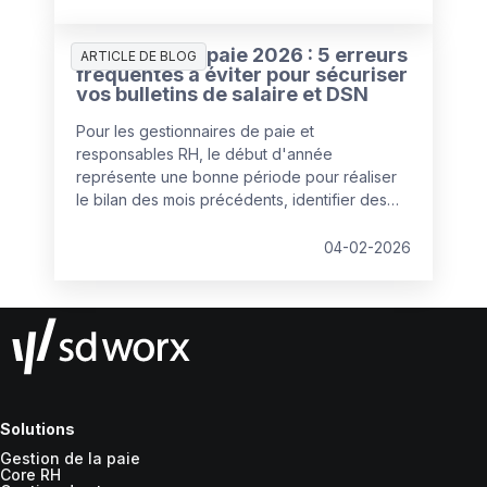
Gestion de la paie 2026 : 5 erreurs
ARTICLE DE BLOG
fréquentes à éviter pour sécuriser
vos bulletins de salaire et DSN
Pour les gestionnaires de paie et
responsables RH, le début d'année
représente une bonne période pour réaliser
le bilan des mois précédents, identifier des
axes d'amélioration et actualiser les logiciels
de paie et les processus de paie. Qualité de
04-02-2026
la donnée, importance de la communication
avec le client interne ou externe, mobilisation
des managers… Johanne Decelle,
gestionnaire de paie confirmée chez SD
Worx, partage ses recommandations pour
entamer l’année sur les meilleures bases.
Solutions
Gestion de la paie
Core RH