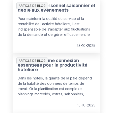
Gestion du personnel saisonnier et
ARTICLE DE BLOG
dédié aux événements
Pour maintenir la qualité du service et la
rentabilité de l’activité hôtelière, il est
indispensable de s’adapter aux fluctuations
de la demande et de gérer efficacement le
personnel saisonnier ainsi que celui dédié aux
événements. Ce n’est pas une tâche facile,
23-10-2025
car les responsables de la gestion du
personnel dans ces contextes font face à de
Paie et GTA : une connexion
nombreux défis. Par exemple, les besoins
ARTICLE DE BLOG
essentielle pour la productivité
spécifiques de personnel spécialisé ou
hôtelière
encore la complexité du respect des
obligations légales et réglementaires.
Dans les hôtels, la qualité de la paie dépend
de la fiabilité des données de temps de
travail. Or la planification est complexe :
plannings morcelés, extras, saisonniers,
heures de nuit. Unifier Paie et GTA sur une
plateforme unique permet de fiabiliser les
15-10-2025
bulletins, limiter les erreurs et automatiser les