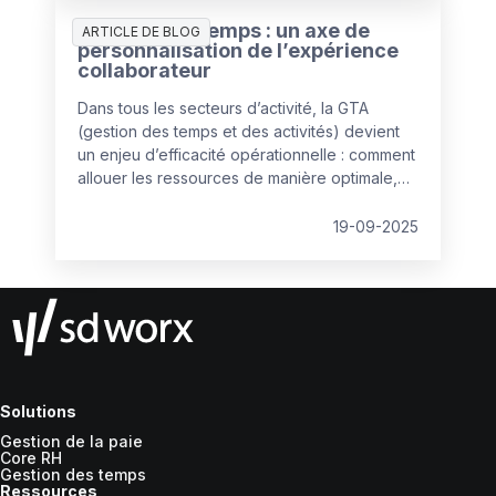
processus. L’interopérabilité devient un levier
Gestion des temps : un axe de
d’efficacité et de productivité.
ARTICLE DE BLOG
personnalisation de l’expérience
collaborateur
Dans tous les secteurs d’activité, la GTA
(gestion des temps et des activités) devient
un enjeu d’efficacité opérationnelle : comment
allouer les ressources de manière optimale,
au plus près des besoins de terrain ? Le digital
offre de nouvelles perspectives, comme
19-09-2025
l’explique Sofiane Meghira, Country Lead
France & Luxembourg de Protime.
Solutions
Gestion de la paie
Core RH
Gestion des temps
Ressources