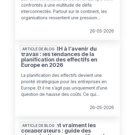
confrontés à une multitude de défis
interconnectés. Partout sur le continent, les
organisations ressentent une pression
croissante pour corriger leurs points de
fragilité, dans un contexte de budgets et de
26-05-2026
ressources en diminution.
Préparer les RH à l’avenir du
ARTICLE DE BLOG
travail : les tendances de la
planification des effectifs en
Europe en 2026
La planification des effectifs devient une
priorité stratégique pour les entreprises en
Europe. Et il ne s’agit pas uniquement d’une
question de hausse des coûts. Ce qui
caractérise 2026, c’est la recherche d’un
nouvel équilibre entre les talents humains et
26-05-2026
l’automatisation par l’IA pour faire face à
l’augmentation des coûts de main-d’œuvre et
Ce que veulent vraiment les
des opérations.
ARTICLE DE BLOG
collaborateurs : guide des