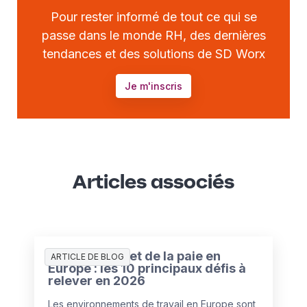
Pour rester informé de tout ce qui se
passe dans le monde RH, des dernières
tendances et des solutions de SD Worx
Je m'inscris
Articles associés
L’état des RH et de la paie en
ARTICLE DE BLOG
Europe : les 10 principaux défis à
relever en 2026
Les environnements de travail en Europe sont