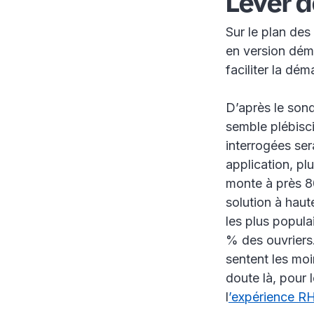
Lever d
Sur le plan des
en version déma
faciliter la dé
D’après le sond
semble plébisc
interrogées ser
application, pl
monte à près 80
solution à haut
les plus popul
% des ouvriers.
sentent les moi
doute là, pour 
l
’expérience RH