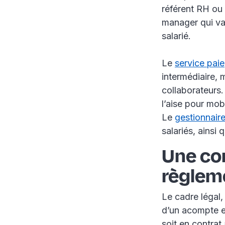
référent RH ou 
manager qui va 
salarié.
Le
service paie
intermédiaire, 
collaborateurs. 
l’aise pour mob
Le
gestionnair
salariés, ainsi 
Une co
règlem
Le cadre légal,
d’un acompte es
soit en contrat