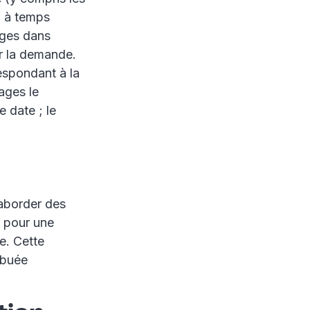
u à temps
ages dans
er la demande.
respondant à la
ages le
e date ; le
 aborder des
r pour une
e. Cette
ibuée