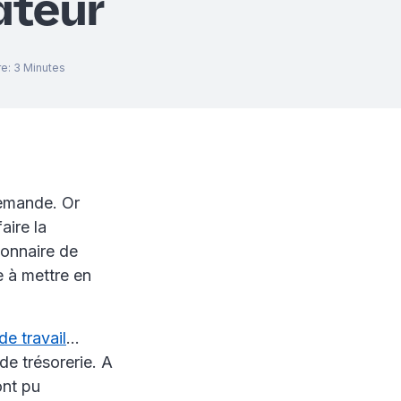
ateur
re
:
3
Minutes
 demande. Or
aire la
ionnaire de
e à mettre en
de travail
…
de trésorerie. A
ont pu