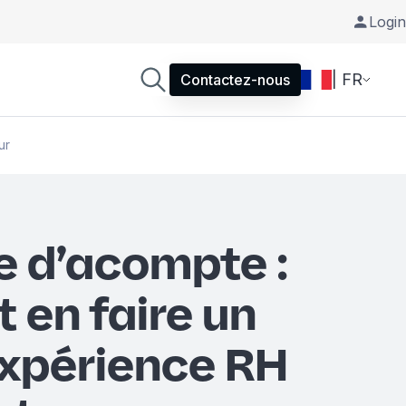
Login
| FR
Contactez-nous
ur
 d’acompte :
en faire un
’expérience RH