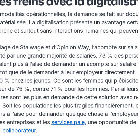
es freins avec la digitalisa
 modalités opérationnelles, la demande se fait sur do
térialisée. La digitalisation présente un avantage cert
marche et surtout sans interactions humaines qui peuve
age de Staiwage et d’Opinion Way, l’acompte sur salair
ité par une grande majorité de salariés. 73 % des per
aient plus à l’aise de demander un acompte sur salaire
utôt que de le demander à leur employeur directement. 
 % chez les jeunes. Ce sont les femmes qui plébisciten
eur de 75 %, contre 71 % pour les hommes. Par ailleurs
aires sont les plus en demande de cette solution avec
 Soit les populations les plus fragiles financièrement, e
ns à l’aise pour demander quelque chose à l’employeur.
les entreprises et les
services paie,
une opportunité de 
 collaborateur
.