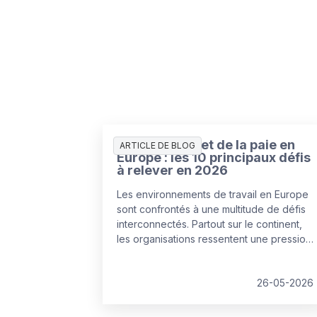
L’état des RH et de la paie en
ARTICLE DE BLOG
Europe : les 10 principaux défis
à relever en 2026
Les environnements de travail en Europe
sont confrontés à une multitude de défis
interconnectés. Partout sur le continent,
les organisations ressentent une pression
croissante pour corriger leurs points de
fragilité, dans un contexte de budgets et
de ressources en diminution.
26-05-2026