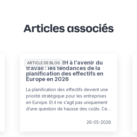
Articles associés
Préparer les RH à l’avenir du
ARTICLE DE BLOG
travail : les tendances de la
planification des effectifs en
Europe en 2026
La planification des effectifs devient une
priorité stratégique pour les entreprises
en Europe. Et il ne s’agit pas uniquement
d’une question de hausse des coûts. Ce
qui caractérise 2026, c’est la recherche
d’un nouvel équilibre entre les talents
26-05-2026
humains et l’automatisation par l’IA pour
faire face à l’augmentation des coûts de