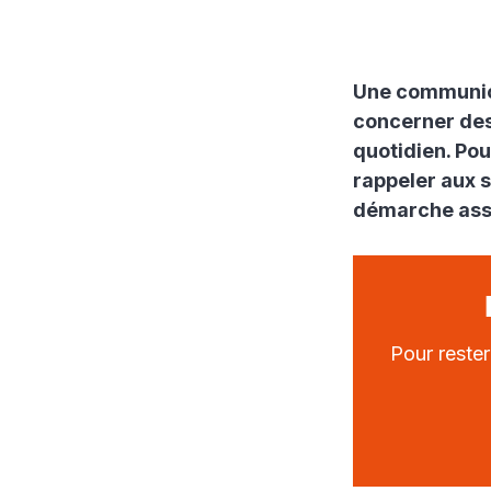
Une communica
concerner des 
quotidien. Po
rappeler aux s
démarche asso
Pour reste