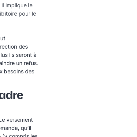
il implique le
bitoire pour le
out
irection des
lus ils seront à
aindre un refus.
ux besoins des
cadre
. Le versement
emande, qu’il
 (y compris les