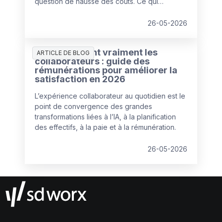
question de hausse des coûts. Ce qui
caractérise 2026, c’est la recherche d’un
nouvel équilibre entre les talents humains et
26-05-2026
l’automatisation par l’IA pour faire face à
l’augmentation des coûts de main-d’œuvre et
Ce que veulent vraiment les
des opérations.
ARTICLE DE BLOG
collaborateurs : guide des
rémunérations pour améliorer la
satisfaction en 2026
L’expérience collaborateur au quotidien est le
point de convergence des grandes
transformations liées à l’IA, à la planification
des effectifs, à la paie et à la rémunération.
26-05-2026