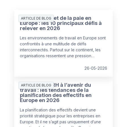
L’état des RH et de la paie en
ARTICLE DE BLOG
Europe : les 10 principaux défis à
relever en 2026
Les environnements de travail en Europe sont
confrontés à une multitude de défis
interconnectés. Partout sur le continent, les
organisations ressentent une pression
croissante pour corriger leurs points de
fragilité, dans un contexte de budgets et de
26-05-2026
ressources en diminution.
Préparer les RH à l’avenir du
ARTICLE DE BLOG
travail : les tendances de la
planification des effectifs en
Europe en 2026
La planification des effectifs devient une
priorité stratégique pour les entreprises en
Europe. Et il ne s’agit pas uniquement d’une