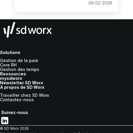
de paie et les processus de paie. Qualité de
04-02-2026
la donnée, importance de la communication
avec le client interne ou externe, mobilisation
des managers… Johanne Decelle,
gestionnaire de paie confirmée chez SD
Worx, partage ses recommandations pour
entamer l’année sur les meilleures bases.
Solutions
Gestion de la paie
Core RH
Gestion des temps
Ressources
mysdworx
Newsletter SD Worx
A propos de SD Worx
Travailler chez SD Worx
Contactez-nous
Suivez-nous
© SD Worx
2026