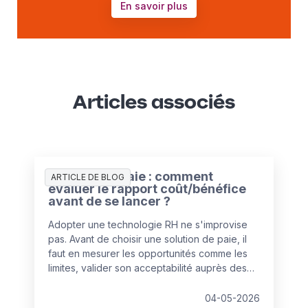
En savoir plus
Articles associés
Solution de paie : comment
ARTICLE DE BLOG
évaluer le rapport coût/bénéfice
avant de se lancer ?
Adopter une technologie RH ne s'improvise
pas. Avant de choisir une solution de paie, il
faut en mesurer les opportunités comme les
limites, valider son acceptabilité auprès des
collaborateurs et s'appuyer sur un éditeur de
confiance. L'enjeu : aligner la solution sur les
04-05-2026