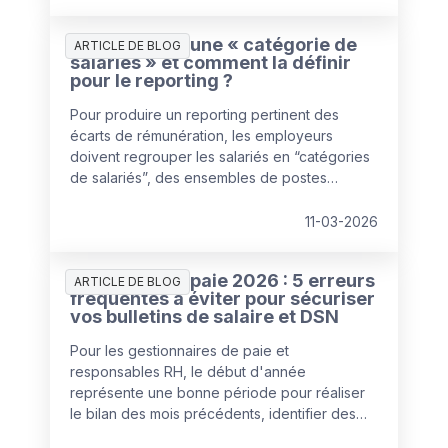
besoins réels de l'entreprise — ni plus, ni
moins.
Qu’est-ce qu’une « catégorie de
ARTICLE DE BLOG
salariés » et comment la définir
pour le reporting ?
Pour produire un reporting pertinent des
écarts de rémunération, les employeurs
doivent regrouper les salariés en “catégories
de salariés”, des ensembles de postes
pouvant être comparés de manière équitable
au regard de la rémunération.
11-03-2026
Gestion de la paie 2026 : 5 erreurs
ARTICLE DE BLOG
fréquentes à éviter pour sécuriser
vos bulletins de salaire et DSN
Pour les gestionnaires de paie et
responsables RH, le début d'année
représente une bonne période pour réaliser
le bilan des mois précédents, identifier des
axes d'amélioration et actualiser les logiciels