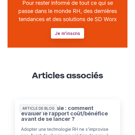
Pour rester informé de tout ce qui se
passe dans le monde RH, des dernières
tendances et des solutions de SD Worx
Je m'inscris
Articles associés
Solution de paie : comment
ARTICLE DE BLOG
évaluer le rapport coût/bénéfice
avant de se lancer ?
Adopter une technologie RH ne s'improvise