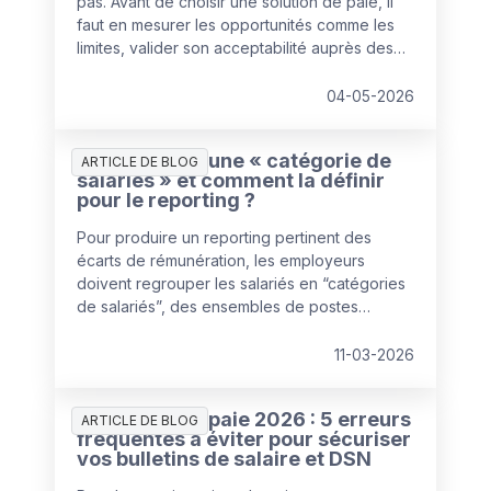
pas. Avant de choisir une solution de paie, il
faut en mesurer les opportunités comme les
limites, valider son acceptabilité auprès des
collaborateurs et s'appuyer sur un éditeur de
confiance. L'enjeu : aligner la solution sur les
04-05-2026
besoins réels de l'entreprise — ni plus, ni
moins.
Qu’est-ce qu’une « catégorie de
ARTICLE DE BLOG
salariés » et comment la définir
pour le reporting ?
Pour produire un reporting pertinent des
écarts de rémunération, les employeurs
doivent regrouper les salariés en “catégories
de salariés”, des ensembles de postes
pouvant être comparés de manière équitable
au regard de la rémunération.
11-03-2026
Gestion de la paie 2026 : 5 erreurs
ARTICLE DE BLOG
fréquentes à éviter pour sécuriser
vos bulletins de salaire et DSN