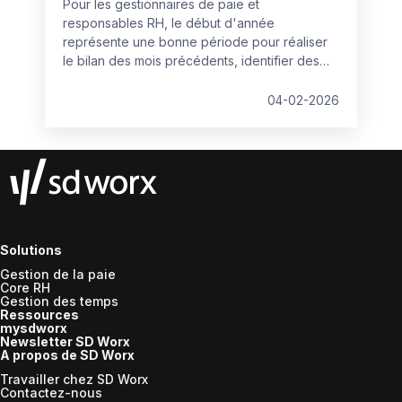
Pour les gestionnaires de paie et
responsables RH, le début d'année
représente une bonne période pour réaliser
le bilan des mois précédents, identifier des
axes d'amélioration et actualiser les logiciels
de paie et les processus de paie. Qualité de
04-02-2026
la donnée, importance de la communication
avec le client interne ou externe, mobilisation
des managers… Johanne Decelle,
gestionnaire de paie confirmée chez SD
Worx, partage ses recommandations pour
entamer l’année sur les meilleures bases.
Solutions
Gestion de la paie
Core RH
Gestion des temps
Ressources
mysdworx
Newsletter SD Worx
A propos de SD Worx
Travailler chez SD Worx
Contactez-nous