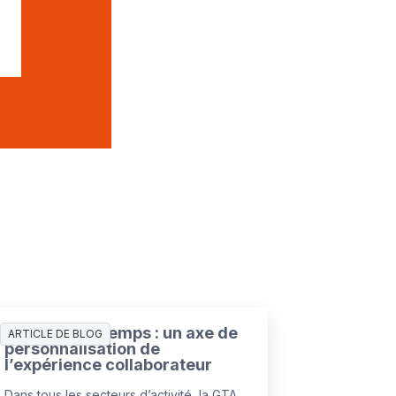
Gestion des temps : un axe de
ARTICLE DE BLOG
personnalisation de
l’expérience collaborateur
Dans tous les secteurs d’activité, la GTA