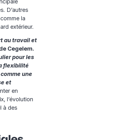
incipale
es. D’autres
, comme la
ard extérieur.
 au travail et
 de Cegelem.
lier pour les
flexibilité
us comme une
e et
nter en
x, l’évolution
l à des
iales