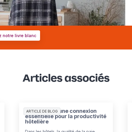
 notre livre blanc
Articles associés
Paie et GTA : une connexion
ARTICLE DE BLOG
essentielle pour la productivité
hôtelière
Dans les hôtels, la qualité de la paie