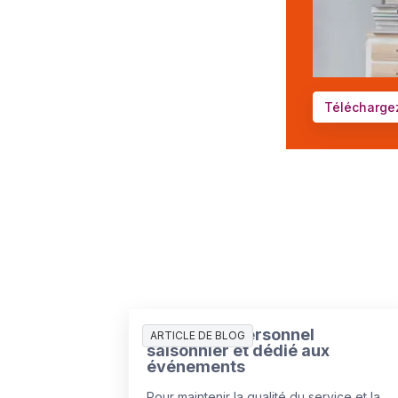
Téléchargez
Gestion du personnel
ARTICLE DE BLOG
saisonnier et dédié aux
événements
Pour maintenir la qualité du service et la