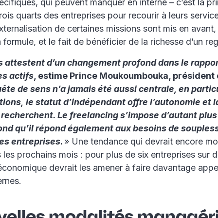
écifiques, qui peuvent manquer en interne – c’est la pr
rois quarts des entreprises pour recourir à leurs servic
xternalisation de certaines missions sont mis en avant
formule, et le fait de bénéficier de la richesse d’un reg
s attestent d’un changement profond dans le rapport
es actifs
, estime Prince Moukoumbouka, président
uête de sens n’a jamais été aussi centrale, en particu
ions, le statut d’indépendant offre l’autonomie et la 
recherchent. Le freelancing s’impose d’autant pl
ond qu’il répond également aux besoins de soupless
es entreprises
.
» Une tendance qui devrait encore mo
les prochains mois : pour plus de six entreprises sur di
 économique devrait les amener à faire davantage appe
ernes.
velles modalités managér