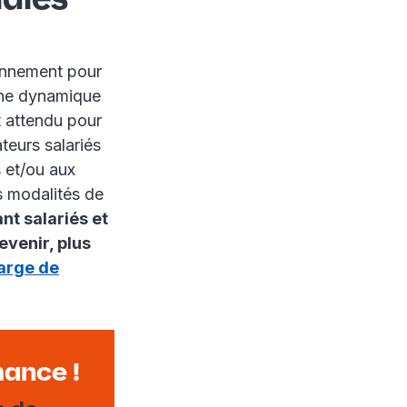
ionnement pour
 une dynamique
t attendu pour
ateurs salariés
s et/ou aux
s modalités de
nt salariés et
evenir, plus
arge de
mance !