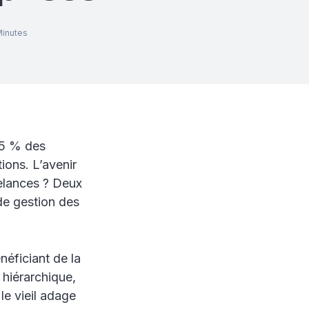
inutes
15 % des
ions. L’avenir
eelances ? Deux
 de gestion des
néficiant de la
 hiérarchique,
le vieil adage