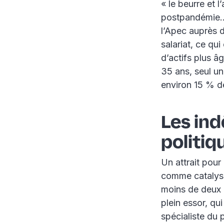
« le beurre et 
postpandémie… 
l’Apec auprès d
salariat, ce qu
d’actifs plus â
35 ans, seul un
environ 15 % d
Les ind
politiq
Un attrait pour 
comme catalyse
moins de deux 
plein essor, qu
spécialiste du 