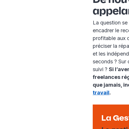
appelan
La question se
encadrer le rec
profitable aux 
préciser la répa
et les indépend
seconds ? Sur q
suivi ?
Si l’av
freelances rég
que jamais, in
travail
.
La Ges