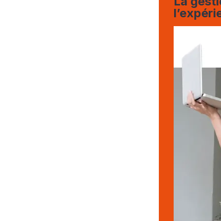
La gesti
l’expéri