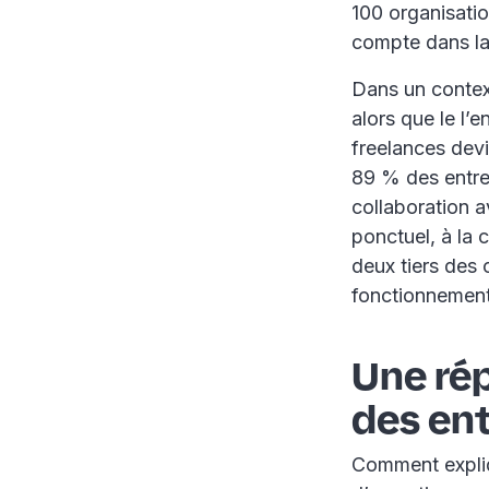
100 organisatio
compte dans la
Dans un context
alors que le l’e
freelances dev
89 % des entrep
collaboration a
ponctuel, à la 
deux tiers des 
fonctionnement,
Une ré
des ent
Comment expliq