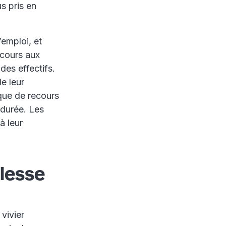
s pris en
’emploi, et
recours aux
es effectifs.
e leur
ique de recours
 durée. Les
à leur
lesse
vivier