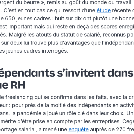
l’argent du beurre », remis au goût du monde du travail
C’est en tout cas ce qui ressort d’une
étude
récente 
e 650 jeunes cadres : huit sur dix ont plutôt une bonn
i est important mais qui reste en deçà des scores enreg
gés. Malgré les atouts du statut de salarié, reconnus pa
 sur deux lui trouve plus d’avantages que l’indépendanc
es jeunes cadres interrogés.
épendants s’invitent dans
ue RH
le freelancing qui se confirme dans les faits, avec la cr
ur : pour près de la moitié des indépendants en activi
ans, la pandémie a joué un rôle clé dans leur choix. U
i mérite d’être prise en compte par les entreprises. Ceg
portage salarial, a mené une
enquête
auprès de 270 fre