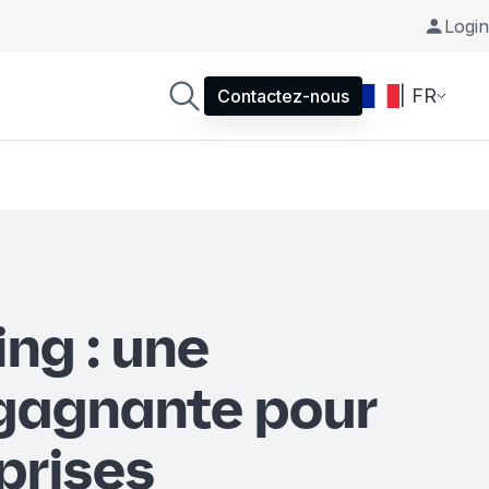
Login
| FR
Contactez-nous
ng : une
gagnante pour
prises