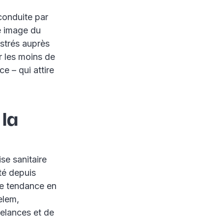
conduite par
e image du
istrés auprès
r les moins de
e – qui attire
 la
ise sanitaire
té depuis
ne tendance en
elem,
elances et de