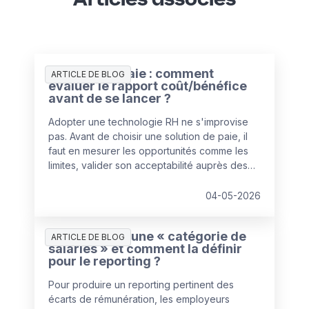
Solution de paie : comment
ARTICLE DE BLOG
évaluer le rapport coût/bénéfice
avant de se lancer ?
Adopter une technologie RH ne s'improvise
pas. Avant de choisir une solution de paie, il
faut en mesurer les opportunités comme les
limites, valider son acceptabilité auprès des
collaborateurs et s'appuyer sur un éditeur de
confiance. L'enjeu : aligner la solution sur les
04-05-2026
besoins réels de l'entreprise — ni plus, ni
moins.
Qu’est-ce qu’une « catégorie de
ARTICLE DE BLOG
salariés » et comment la définir
pour le reporting ?
Pour produire un reporting pertinent des
écarts de rémunération, les employeurs