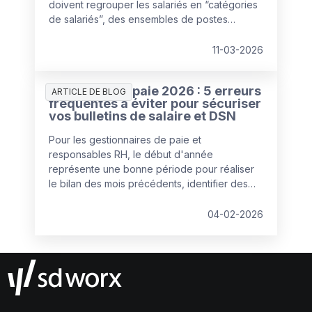
doivent regrouper les salariés en “catégories
de salariés”, des ensembles de postes
pouvant être comparés de manière équitable
au regard de la rémunération.
11-03-2026
Gestion de la paie 2026 : 5 erreurs
ARTICLE DE BLOG
fréquentes à éviter pour sécuriser
vos bulletins de salaire et DSN
Pour les gestionnaires de paie et
responsables RH, le début d'année
représente une bonne période pour réaliser
le bilan des mois précédents, identifier des
axes d'amélioration et actualiser les logiciels
de paie et les processus de paie. Qualité de
04-02-2026
la donnée, importance de la communication
avec le client interne ou externe, mobilisation
des managers… Johanne Decelle,
gestionnaire de paie confirmée chez SD
Worx, partage ses recommandations pour
entamer l’année sur les meilleures bases.