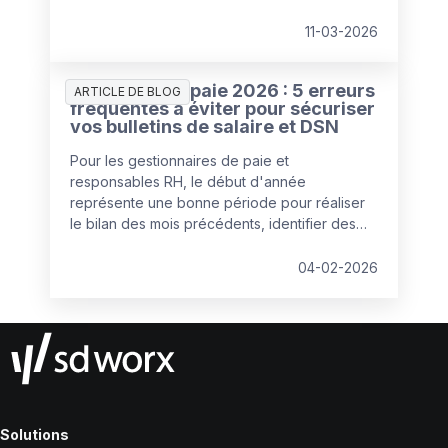
pouvant être comparés de manière équitable
au regard de la rémunération.
11-03-2026
Gestion de la paie 2026 : 5 erreurs
ARTICLE DE BLOG
fréquentes à éviter pour sécuriser
vos bulletins de salaire et DSN
Pour les gestionnaires de paie et
responsables RH, le début d'année
représente une bonne période pour réaliser
le bilan des mois précédents, identifier des
axes d'amélioration et actualiser les logiciels
de paie et les processus de paie. Qualité de
04-02-2026
la donnée, importance de la communication
avec le client interne ou externe, mobilisation
des managers… Johanne Decelle,
gestionnaire de paie confirmée chez SD
Worx, partage ses recommandations pour
entamer l’année sur les meilleures bases.
Solutions