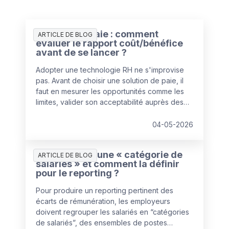
Solution de paie : comment
ARTICLE DE BLOG
évaluer le rapport coût/bénéfice
avant de se lancer ?
Adopter une technologie RH ne s'improvise
pas. Avant de choisir une solution de paie, il
faut en mesurer les opportunités comme les
limites, valider son acceptabilité auprès des
collaborateurs et s'appuyer sur un éditeur de
confiance. L'enjeu : aligner la solution sur les
04-05-2026
besoins réels de l'entreprise — ni plus, ni
moins.
Qu’est-ce qu’une « catégorie de
ARTICLE DE BLOG
salariés » et comment la définir
pour le reporting ?
Pour produire un reporting pertinent des
écarts de rémunération, les employeurs
doivent regrouper les salariés en “catégories
de salariés”, des ensembles de postes