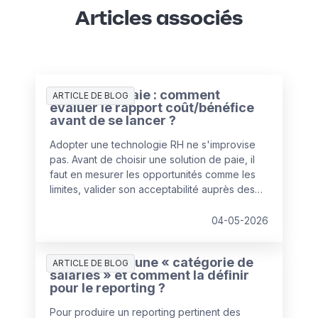
Articles associés
Solution de paie : comment
ARTICLE DE BLOG
évaluer le rapport coût/bénéfice
avant de se lancer ?
Adopter une technologie RH ne s'improvise
pas. Avant de choisir une solution de paie, il
faut en mesurer les opportunités comme les
limites, valider son acceptabilité auprès des
collaborateurs et s'appuyer sur un éditeur de
confiance. L'enjeu : aligner la solution sur les
04-05-2026
besoins réels de l'entreprise — ni plus, ni
moins.
Qu’est-ce qu’une « catégorie de
ARTICLE DE BLOG
salariés » et comment la définir
pour le reporting ?
Pour produire un reporting pertinent des