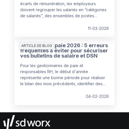
écarts de rémunération, les employeurs
doivent regrouper les salariés en “catégories
de salariés”, des ensembles de postes
pouvant être comparés de manière équitable
au regard de la rémunération.
11-03-2026
Gestion de la paie 2026 : 5 erreurs
ARTICLE DE BLOG
fréquentes à éviter pour sécuriser
vos bulletins de salaire et DSN
Pour les gestionnaires de paie et
responsables RH, le début d'année
représente une bonne période pour réaliser
le bilan des mois précédents, identifier des
axes d'amélioration et actualiser les logiciels
de paie et les processus de paie. Qualité de
04-02-2026
la donnée, importance de la communication
avec le client interne ou externe, mobilisation
des managers… Johanne Decelle,
gestionnaire de paie confirmée chez SD
Worx, partage ses recommandations pour