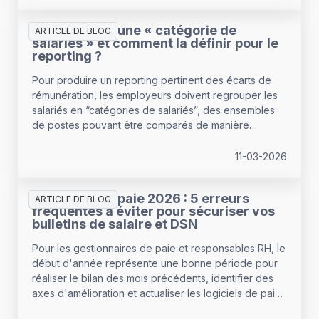
— ni plus, ni moins.
Qu’est-ce qu’une « catégorie de
ARTICLE DE BLOG
salariés » et comment la définir pour le
reporting ?
Pour produire un reporting pertinent des écarts de
rémunération, les employeurs doivent regrouper les
salariés en “catégories de salariés”, des ensembles
de postes pouvant être comparés de manière
équitable au regard de la rémunération.
11-03-2026
Gestion de la paie 2026 : 5 erreurs
ARTICLE DE BLOG
fréquentes à éviter pour sécuriser vos
bulletins de salaire et DSN
Pour les gestionnaires de paie et responsables RH, le
début d'année représente une bonne période pour
réaliser le bilan des mois précédents, identifier des
axes d'amélioration et actualiser les logiciels de paie
et les processus de paie. Qualité de la donnée,