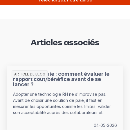
Articles associés
Solution de paie : comment évaluer le
ARTICLE DE BLOG
rapport coût/bénéfice avant de se
lancer ?
Adopter une technologie RH ne s'improvise pas.
Avant de choisir une solution de paie, il faut en
mesurer les opportunités comme les limites, valider
son acceptabilité auprès des collaborateurs et
s'appuyer sur un éditeur de confiance. L'enjeu :
aligner la solution sur les besoins réels de l'entreprise
04-05-2026