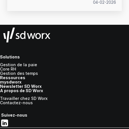
importance de la communication avec le client interne
04-02-2026
ou externe, mobilisation des managers… Johanne
Decelle, gestionnaire de paie confirmée chez SD
Worx, partage ses recommandations pour entamer
l’année sur les meilleures bases.
Solutions
Gestion de la paie
Core RH
Gestion des temps
Ressources
mysdworx
Newsletter SD Worx
A propos de SD Worx
Travailler chez SD Worx
Contactez-nous
Suivez-nous